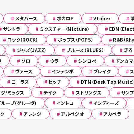
#
メタバース
#
ボカロP
#
Vtuber
#
#
サントラ
#
ミクスチャー（Mixture）
#
EDM（Elect
#
ロック（ROCK）
#
ポップス（POPS）
#
R＆B（Rh
#
ジャズ（JAZZ）
#
ブルース（BLUES）
#
走る
メ
#
ソロ
#
ウラ
#
シンコぺ
#
ドンカマ
#
ヴァース
#
インテンポ
#
ブレイク
#
#
コーラス
#
ピッチ
#
DTM（Desk Top Music
グ/ミックス
#
テイク
#
ストリングス
#
サンプ
グルーブ（グルーヴ）
#
イントロ
#
インディーズ
ク
#
アレンジ
#
アルペジオ
#
アカペラ