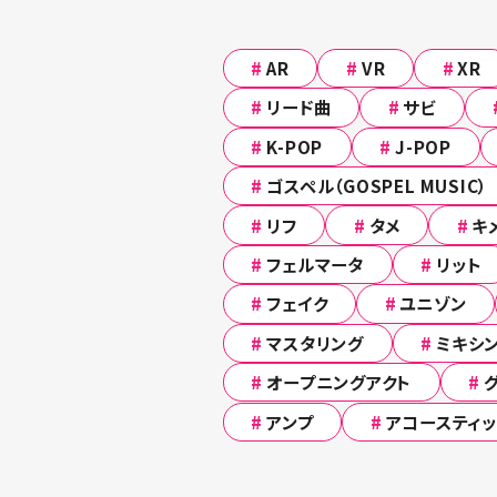
#
AR
#
VR
#
XR
#
リード曲
#
サビ
#
K-POP
#
J-POP
#
ゴスペル（GOSPEL MUSIC）
#
リフ
#
タメ
#
キ
#
フェルマータ
#
リット
#
フェイク
#
ユニゾン
#
マスタリング
#
ミキシン
#
オープニングアクト
#
#
アンプ
#
アコースティッ