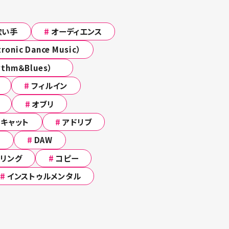
歌い手
#
オーディエンス
ronic Dance Music）
ythm＆Blues）
#
フィルイン
#
オブリ
スキャット
#
アドリブ
）
#
DAW
リング
#
コピー
#
インストゥルメンタル