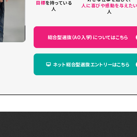
目標
を持っている
人に喜びや感動を与えた
人
人
総合型選抜（AO入学）に
ついてはこちら
ネット総合型選抜エントリーは
こちら