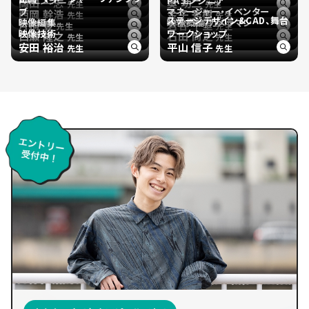
PAエンジニア
PAエンジニア
岡田 一志
奥 功二
先生
先生
ブ
マネージャー・イベンター
西岡 幹浩
金子 秀樹
先生
先生
ステージデザイン&CAD、舞台
映像編集
映像概論/カメラマン
片桐 豊
岩谷 千里
先生
先生
映像技術
ワークショップ
白瀬 隆之
石田 尚之
先生
先生
安田 裕治
平山 信子
先生
先生