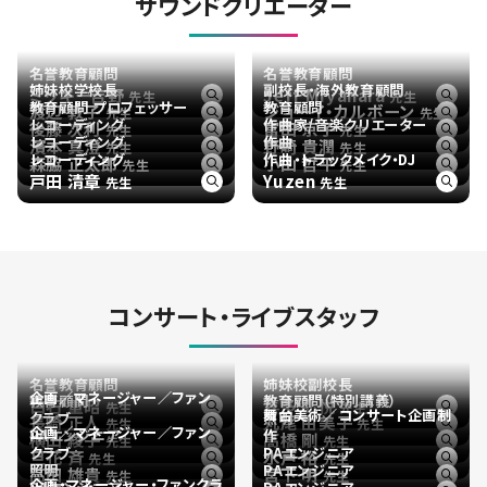
サウンドクリエーター
名誉教育顧問
名誉教育顧問
姉妹校学校長
副校長・海外教育顧問
ミッキー吉野
Jeff Miyahara
先生
先生
教育顧問 プロフェッサー
教育顧問
渡辺 敦子
ジョーイ・カルボーン
先生
先生
レコーディング
作曲家/音楽クリエーター
後藤 次利
富田 京子
先生
先生
レコーディング
作曲
濱本 真澄
野崎 貴潤
先生
先生
レコーディング
作曲・トラックメイク・DJ
森脇 正太郎
小山 哲平
先生
先生
戸田 清章
Yuzen
先生
先生
コンサート・ライブスタッフ
名誉教育顧問
姉妹校副校長
企画／マネージャー／ファン
教育顧問
教育顧問（特別講義）
白石 重昭
喜多 弘悦
先生
先生
舞台美術／コンサート企画制
クラブ
照明
長崎 正人
丸尾 由美子
先生
先生
企画／マネージャー／ファン
PAエンジニア
作
横山 綾子
高橋 剛
先生
先生
クラブ
PAエンジニア
旦花 斉
水戸 裕
先生
先生
照明
PAエンジニア
高田 雄貴
宮下 明
先生
先生
企画・マネージャー・ファンクラ