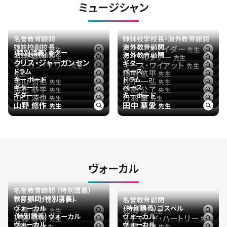
ミュージシャン
名誉教育顧問
姉妹校学校長・海外教育顧問
姉妹校副校長
海外教育顧問
小川 慶太
トミー・スナイダー
先生
先生
（特別講義）ギター
海外教育顧問
海外教育顧問
引田 寿徳
レイ・ルジアー
先生
先生
クリス・ジャーガンセン
ギター
マーリン・ケリー
キース・ワイアット
先生
先生
ドラム
ベース
桐明 航平
先生
先生
キーボード
ドラム
星山 哲也
松下 一弘
先生
先生
ギター
ベース
宗正 恭平
伊藤 公了
先生
先生
ギター
キーボード
山口 涼也
丹羽 肇
先生
先生
山野 修作
田中 華愛
先生
先生
ヴォーカル
名誉教育顧問 （特別講義）
教育顧問（特別講義）
デビュープロジェクト
名誉教育顧問
ヴォーカル
（特別講義）ゴスペル
大黒 摩季
松岡 充
先生
先生
（特別講義）ヴォーカル
ヴォーカル
近藤 章裕
リチャード・ハートリー
先生
先生
ヴォーカル
ヴォーカル
塚本 直
森岡 大地
先生
先生