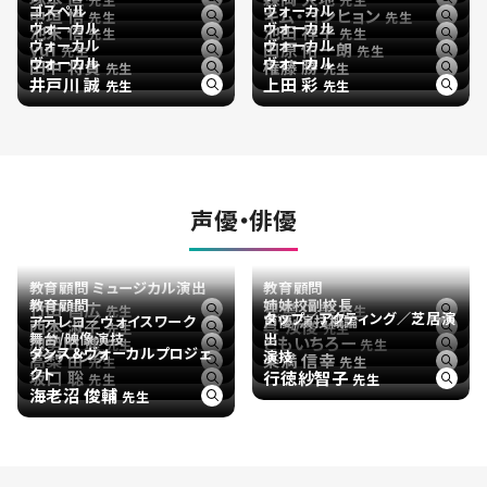
ゴスペル
ヴォーカル
中垣 悟
キム・ゴンヒョン
先生
先生
ヴォーカル
ヴォーカル
池末 信
池田 祥子
先生
先生
ヴォーカル
ヴォーカル
yui
田原 佑一朗
先生
先生
ヴォーカル
ヴォーカル
田中 将貴
権藤 勝
先生
先生
井戸川 誠
上田 彩
先生
先生
声優・俳優
教育顧問 ミュージカル演出
教育顧問
教育顧問
姉妹校副校長
竹田 昌広
見鳥 仁美
先生
先生
タップ／アクティング／芝居演
アテレコ／ヴォイスワーク
声優/演技概論
西本 淑子
呉 汝俊
先生
先生
舞台/映像演技
出
加勢田 進
ともいちろー
先生
先生
ダンス＆ヴォーカルプロジェ
アクティング
演技
高梨 由
楽満 信幸
先生
先生
クト
坂口 聡
行徳紗智子
先生
先生
海老沼 俊輔
先生