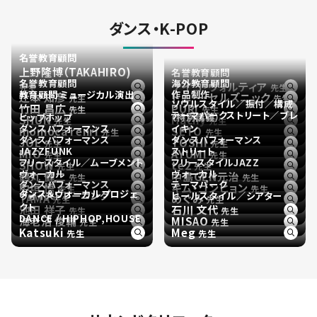
ダンス・K-POP
名誉教育顧問
上野隆博（TAKAHIRO)
名誉教育顧問
名誉教育顧問
海外教育顧問
ケイコ・ヴォルティア
先生
先生
教育顧問 ミュージカル演出
作品制作
辻本 知彦
トニー・セルズニック
先生
先生
ソウルスタイル／振付／構成
竹田 昌広
PURI
先生
先生
テーマパークストリート／ブレ
ヒップホップ
（特別講義）
SHUN
Hachy
先生
先生
ダンスパフォーマンス
イキン
momoca renri
SETO
先生
先生
ダンスパフォーマンス
ダンスパフォーマンス
JOE
TOSHI
先生
先生
JAZZFUNK
ストリート
MIO
AYUMI
先生
先生
フリースタイル／ムーブメント
フリースタイルJAZZ
SHOW
te2
先生
先生
ヴォーカル
ヴォーカル
鶴丸 健二
中島GEN元治
先生
先生
ダンスパフォーマンス
テーマパーク
中垣 悟
キム・ゴンヒョン
先生
先生
ダンス＆ヴォーカルプロジェ
ヴォイストレーニング
ヒールスタイル／シアター
TAMA
めぐみ
先生
先生
クト
池田 祥子
石川 文代
先生
先生
DANCE / HIPHOP,HOUSE
海老沼 俊輔
MISAO
先生
先生
Katsuki
Meg
先生
先生