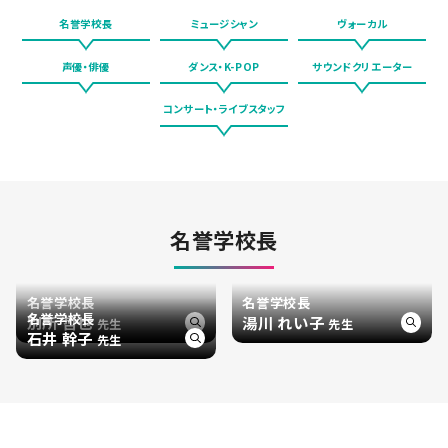
名誉学校長
ミュージシャン
ヴォーカル
声優・俳優
ダンス・K-POP
サウンドクリエーター
コンサート・ライブスタッフ
名誉学校長
名誉学校長
名誉学校長
名誉学校長
別所 哲也
湯川 れい子
先生
先生
石井 幹子
先生