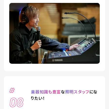
#
楽器知識も豊富
な
照明スタッフ
にな
08
りたい！