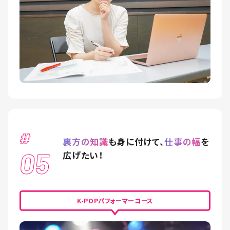
#
裏方の知識
も身に付けて、
仕事の幅
を
05
広げたい！
K-POPパフォーマーコース