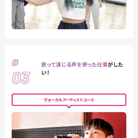
#
歌って演じる
声を使った仕事
がした
03
い！
ヴォーカルアーティストコース