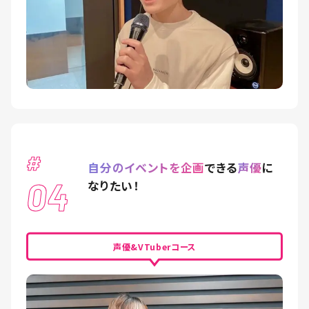
#
自分のイベントを企画
できる
声優
に
04
なりたい！
声優&VTuberコース