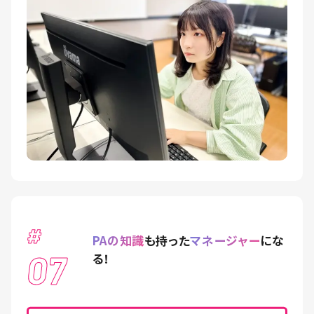
#
PAの知識
も持った
マネージャー
にな
07
る！