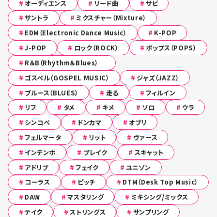
#
オーディエンス
#
リード曲
#
サビ
#
サントラ
#
ミクスチャー（Mixture）
#
EDM（Electronic Dance Music）
#
K-POP
#
J-POP
#
ロック（ROCK）
#
ポップス（POPS）
#
R＆B（Rhythm＆Blues）
#
ゴスペル（GOSPEL MUSIC）
#
ジャズ（JAZZ）
#
ブルース（BLUES）
#
走る
#
フィルイン
#
リフ
#
タメ
#
キメ
#
ソロ
#
ウラ
#
シンコぺ
#
ドンカマ
#
オブリ
#
フェルマータ
#
リット
#
ヴァース
#
インテンポ
#
ブレイク
#
スキャット
#
アドリブ
#
フェイク
#
ユニゾン
#
コーラス
#
ピッチ
#
DTM（Desk Top Music）
#
DAW
#
マスタリング
#
ミキシング/ミックス
#
テイク
#
ストリングス
#
サンプリング