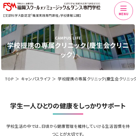
MENU
【文部科学大臣認定「職業実践専門課程」学校情報公開】
CAMPUS LIFE
学校提携の専属クリニック(慶生会クリニ
ック)
TOP
キャンパスライフ
学校提携の専属クリニック(慶生会クリニック
学生一人ひとりの健康を
しっかりサポート
学校生活の中では、日頃から健康管理を維持していける生活習慣を持
つことが大切です。