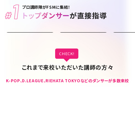
1
プロ講師陣がFSMに集結！
#
名誉教育顧問
トップダンサー
が直接指導
上野隆博
作品制作
（TAKAHIRO)
PURI
SHUN
先生
先生
先
CHECK!
これまで来校いただいた講師の方々
K-POP、D.LEAGUE、RIEHATA TOKYOなどの
ダンサーが多数来校