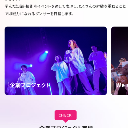
学んだ知識・技術をイベントを通して表現し、たくさんの経験を重ねること
で即戦力になれるダンサーを目指します。
企業プロジェクト
We 
CHECK!
企業プロジェクト実績