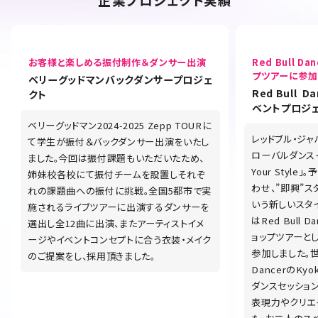
お客様と楽しめる振付制作＆ダンサー出演
Red Bull Da
プツアーに参加
ベリーグッドマンバックダンサープロジェ
Red Bull Da
クト
ベントプロジ
ベリーグッドマン2024-2025 Zepp TOURに
レッドブル・ジ
て学生が振付＆バックダンサー出演をいたし
ローバルダンスイベ
ました。今回は振付課題もいただいたため、
Your Styl
姉妹校各校にて振付チームを設置しそれぞ
わせ、”即興”
れの課題曲への振付に挑戦。全国5都市で実
いう新しいスタ
施されるライブツアーに出演するダンサーを
はRed Bull D
選出し全12曲に出演、またアーティストイメ
ョップツアーと
ージやイベントコンセプトに合う衣装・メイク
参加しました。世
のご提案をし、採用頂きました。
DancerのKyo
ダンスセッショ
表現力やクリエ