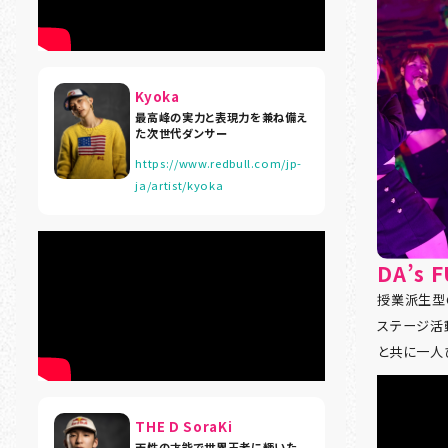
Kyoka
最高峰の実力と表現力を兼ね備え
た次世代ダンサー
https://www.redbull.com/jp-
ja/artist/kyoka
DA’s 
授業派生型G
ステージ活
と共に一人
THE D SoraKi
天性の才能で世界王者に輝いた