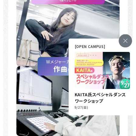
[OPEN CAMPUS]
Wメジャーカリキュラム
作曲
を選択！
KAITA氏スペシャルダンス
ワークショップ
9/27
(
日
)