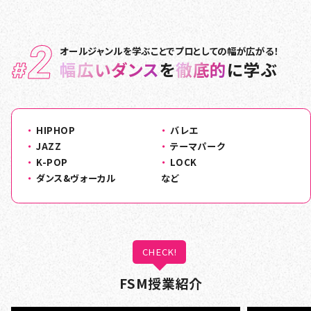
2
オールジャンルを学ぶことでプロとしての幅が広がる！
#
幅広いダンス
を
徹底的
に学ぶ
HIPHOP
バレエ
JAZZ
テーマパーク
K-POP
LOCK
ダンス&ヴォーカル
など
CHECK!
FSM授業紹介