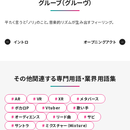
グルーブ（グルーヴ）
平たく言うと「ノリ」のこと。音楽的リズムが生み出すフィーリング。
イントロ
オープニングアクト
その他関連する専門用語・業界用語集
#
AR
#
VR
#
XR
#
メタバース
#
ボカロP
#
Vtuber
#
歌い手
#
オーディエンス
#
リード曲
#
サビ
#
サントラ
#
ミクスチャー（Mixture）