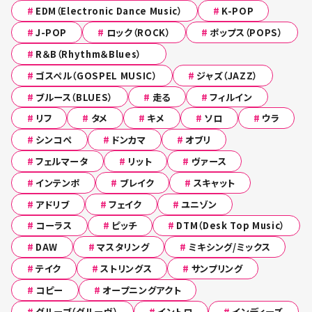
#
EDM（Electronic Dance Music）
#
K-POP
#
J-POP
#
ロック（ROCK）
#
ポップス（POPS）
#
R＆B（Rhythm＆Blues）
#
ゴスペル（GOSPEL MUSIC）
#
ジャズ（JAZZ）
#
ブルース（BLUES）
#
走る
#
フィルイン
#
リフ
#
タメ
#
キメ
#
ソロ
#
ウラ
#
シンコぺ
#
ドンカマ
#
オブリ
#
フェルマータ
#
リット
#
ヴァース
#
インテンポ
#
ブレイク
#
スキャット
#
アドリブ
#
フェイク
#
ユニゾン
#
コーラス
#
ピッチ
#
DTM（Desk Top Music）
#
DAW
#
マスタリング
#
ミキシング/ミックス
#
テイク
#
ストリングス
#
サンプリング
#
コピー
#
オープニングアクト
#
グルーブ（グルーヴ）
#
イントロ
#
インディーズ