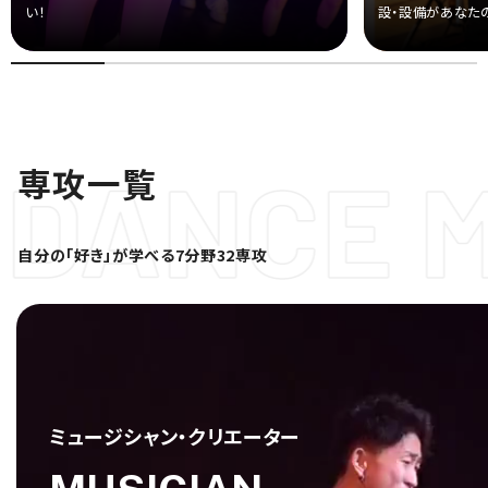
い！
設・設備があなた
専
攻
一
覧
自分の「好き」が学べる7分野32専攻
ミュージシャン・クリエーター