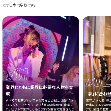
にする専門学校です。
01
#
0
#
業界とともに業界に必要な人材を育
成
「夢」に合わ
すべての教育プログラムを業界とともに。滋慶学園
業界が求める「豊か
COMグループだからできる
「産学連携教育」企業プ
仕事にするための
ロジェクトで業界とともにプロの現場で実践ざんま
プと、
独自の教育カ