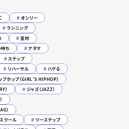
C
#
オンリー
#
ランニング
り
#
宣材
り待ち
#
アタマ
#
ステップ
#
リハーサル
#
ハケる
プホップ（GIRL’S HIPHOP）
RY）
#
ジャズ（JAZZ）
）
AG）
スクール
#
ツーステップ