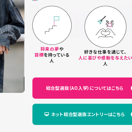
将来の夢
や
好きな仕事を通じて、
目標
を持っている
人に喜びや感動を与えた
人
人
総合型選抜（AO入学）に
ついてはこちら
ネット総合型選抜エントリーは
こちら