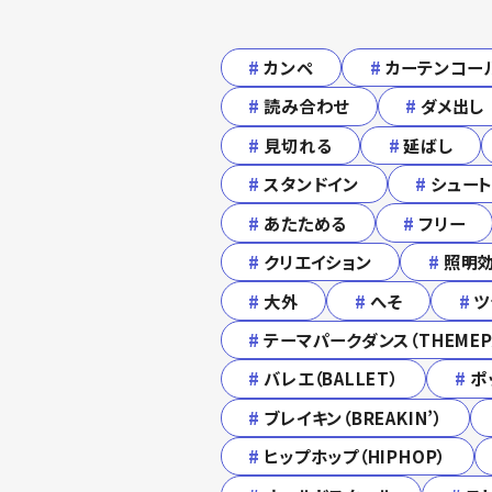
#
カンペ
#
カーテンコー
#
読み合わせ
#
ダメ出し
#
見切れる
#
延ばし
#
スタンドイン
#
シュー
#
あたためる
#
フリー
#
クリエイション
#
照明
#
大外
#
へそ
#
ツ
#
テーマパークダンス（THEMEPA
#
バレエ（BALLET）
#
ポ
#
ブレイキン（BREAKIN’）
#
ヒップホップ（HIPHOP）