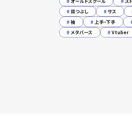
#
オールドスクール
#
ス
#
目つぶし
#
サス
#
袖
#
上手・下手
#
メタバース
#
Vtuber