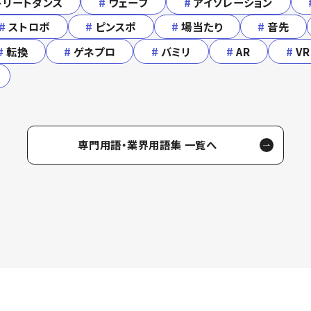
トリートダンス
#
ウェーブ
#
アイソレーション
#
ストロボ
#
ピンスポ
#
場当たり
#
音先
#
転換
#
ゲネプロ
#
バミリ
#
AR
#
VR
専門用語・業界用語集 一覧へ