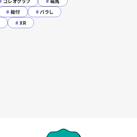
#
コレオグラフ
#
箱馬
#
板付
#
バラし
#
XR