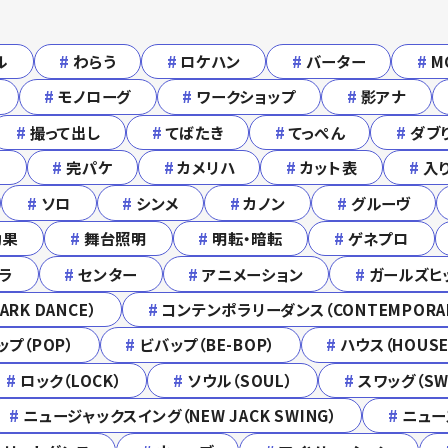
ル
#
わらう
#
ロケハン
#
バーター
#
M
#
モノローグ
#
ワークショップ
#
影アナ
#
撮って出し
#
てばたき
#
てっぺん
#
ダブ
ト
#
完パケ
#
カメリハ
#
カット表
#
入
#
ソロ
#
シンメ
#
カノン
#
グルーヴ
効果
#
舞台照明
#
明転・暗転
#
ゲネプロ
ラ
#
センター
#
アニメーション
#
ガールズヒッ
RK DANCE）
#
コンテンポラリーダンス（CONTEMPORA
ップ（POP）
#
ビバップ（BE-BOP）
#
ハウス（HOUSE
#
ロック（LOCK）
#
ソウル（SOUL）
#
スワッグ（SW
#
ニュージャックスイング（NEW JACK SWING）
#
ニュー