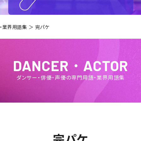
・業界用語集
完パケ
DANCER・ACTOR
ダンサー・俳優・声優
の専門用語・業界用語集
完パケ