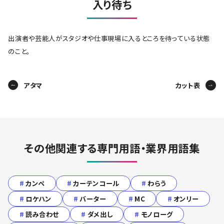
入り待ち
出演者や芸能人がスタジオや仕事現場に入るところを待っている状態
のこと。
アタマ
カット表
その他関連する専門用語・業界用語集
#
カンペ
#
カーテンコール
#
わらう
#
ロケハン
#
バーター
#
MC
#
オンリー
#
読み合わせ
#
ダメ出し
#
モノローグ