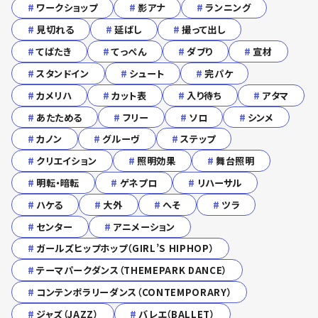
#
ワークショップ
#
影アナ
#
ランニング
#
見切れる
#
延ばし
#
撮って出し
#
てばたき
#
てっぺん
#
ダブり
#
宣材
#
スタンドイン
#
シュート
#
完パケ
#
カメリハ
#
カット表
#
入り待ち
#
アタマ
#
あたためる
#
フリー
#
ソロ
#
シンメ
#
カノン
#
グルーヴ
#
ステップ
#
クリエイション
#
照明効果
#
舞台照明
#
明転・暗転
#
ゲネプロ
#
リハーサル
#
ハケる
#
大外
#
へそ
#
ツラ
#
センター
#
アニメーション
#
ガールズヒップホップ（GIRL’S HIPHOP）
#
テーマパークダンス（THEMEPARK DANCE）
#
コンテンポラリーダンス（CONTEMPORARY）
#
ジャズ（JAZZ）
#
バレエ（BALLET）