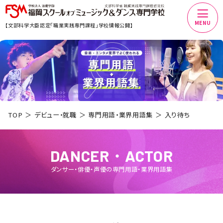
MENU
【文部科学大臣認定「職業実践専門課程」学校情報公開】
TOP
デビュー・就職
専門用語・業界用語集
入り待ち
DANCER・ACTOR
ダンサー・俳優・声優
の専門用語・業界用語集