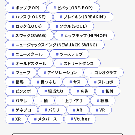
#
ポップ（POP）
#
ビバップ（BE-BOP）
#
ハウス（HOUSE）
#
ブレイキン（BREAKIN’）
#
ロック（LOCK）
#
ソウル（SOUL）
#
スワッグ（SWAG）
#
ヒップホップ（HIPHOP）
#
ニュージャックスイング（NEW JACK SWING）
#
ニュースクール
#
ツーステップ
#
オールドスクール
#
ストリートダンス
#
ウェーブ
#
アイソレーション
#
コレオグラフ
#
箱馬
#
目つぶし
#
サス
#
ストロボ
#
ピンスポ
#
場当たり
#
音先
#
板付
#
バラし
#
袖
#
上手・下手
#
転換
#
ゲネプロ
#
バミリ
#
AR
#
VR
#
XR
#
メタバース
#
Vtuber