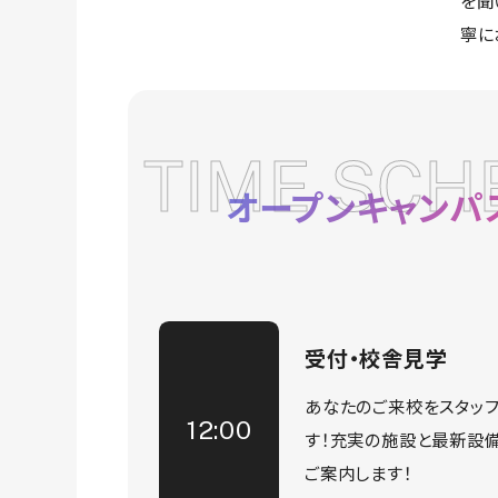
を聞
寧に
TIME SCH
オープンキャンパ
受付・校舎見学
あなたのご来校をスタッ
12:00
す！充実の施設と最新設
ご案内します！