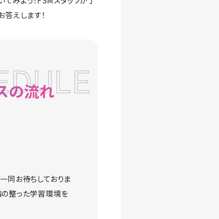
いてみよう！FSMスタッフが丁
お答えします！
EDULE
スの流れ
フ一同お待ちしておりま
備の整った学習環境を