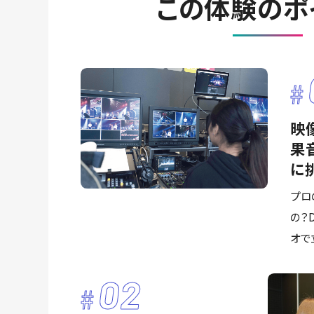
この体験のポ
映
果
に
プロ
の？D
オで
02