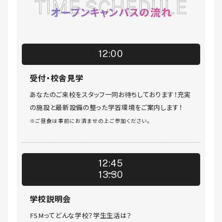
TIME SCHEDULE
オープンキャンパスの流れ
12:00
受付・校舎見学
あなたのご来校をスタッフ一同お待ちしております！充実
の施設と最新設備の整った学習環境をご案内します！
※ご昼食は事前にお済ませの上ご参加ください。
12:45
13:30
学校説明会
FSMってどんな学校？学生生活は？