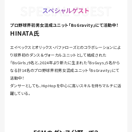
SPECIAL GUEST
スペシャルゲスト
プロ野球界初男女混成ユニット「BsGravity」にて活動中！
HINATA氏
エイベックスとオリックス・バファローズとのコラボレーションによ
り球界初のダンス＆ヴォーカルユニットとして結成された
「BsGirls」9名と、2024年より新たに生まれた「BsGuys」5名から
なる計14名のプロ野球界初男女混成ユニット「BsGravity」にて
活動中！
ダンサーとしても、HipHopを中心に高いスキルを持ちマルチに活
躍している。