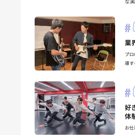
な演
業
プロ
導す
好
体
お仕