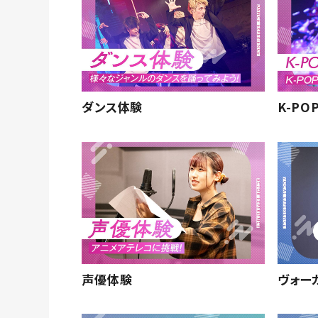
ダンス体験
K-P
声優体験
ヴォー