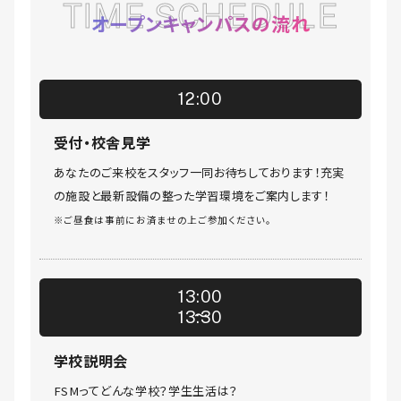
TIME SCHEDULE
オープンキャンパスの流れ
12:00
受付・校舎見学
あなたのご来校をスタッフ一同お待ちしております！充実
の施設と最新設備の整った学習環境をご案内します！
※ご昼食は事前にお済ませの上ご参加ください。
13:00
13:30
学校説明会
FSMってどんな学校？学生生活は？