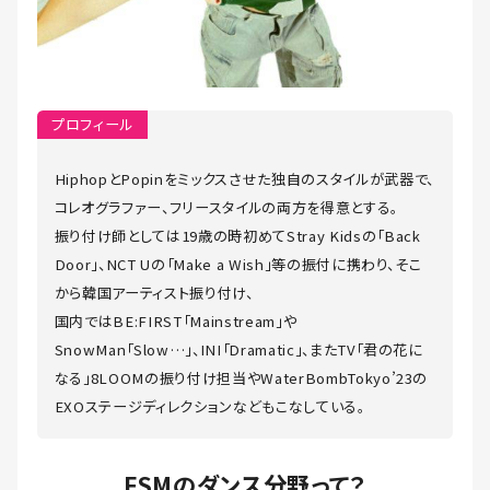
プロフィール
HiphopとPopinをミックスさせた独自のスタイルが武器で、
コレオグラファー、フリースタイルの両方を得意とする。
振り付け師としては19歳の時初めてStray Kidsの「Back
Door」、NCT Uの「Make a Wish」等の振付に携わり、そこ
から韓国アーティスト振り付け、
国内ではBE:FIRST「Mainstream」や
SnowMan「Slow…」、INI「Dramatic」、またTV「君の花に
なる」8LOOMの振り付け担当やWaterBombTokyo’23の
EXOステージディレクションなどもこなしている。
FSMのダンス分野って？