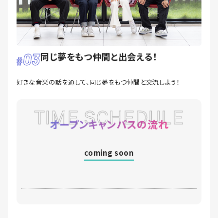
03
同じ夢をもつ仲間と出会える！
好きな音楽の話を通して、同じ夢をもつ仲間と交流しよう！
TIME SCHEDULE
オープンキャンパスの流れ
coming soon