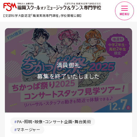
MENU
【文部科学大臣認定「職業実践専門課程」学校情報公開】
#
PA・照明・映像・コンサート企画・舞台美術
#
マネージャー