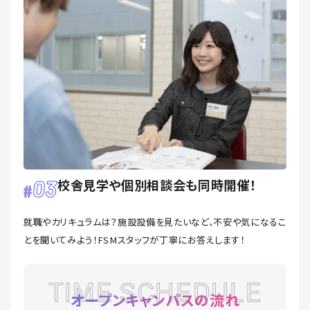
03
校舎見学や個別相談会も同時開催！
就職やカリキュラムは？施設設備を見たいなど、不安や気になるこ
とを聞いてみよう！FSMスタッフが丁寧にお答えします！
TIME SCHEDULE
オープンキャンパスの流れ