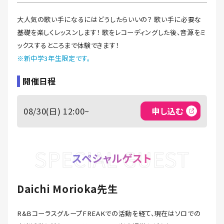
大人気の歌い手になるにはどうしたらいいの？ 歌い手に必要な
基礎を楽しくレッスンします！ 歌をレコーディングした後、音源をミ
ックスするところまで体験できます！
※新中学3年生限定です。
開催日程
08/30(日)
12:00~
申し込む
SPECIAL GUEST
スペシャルゲスト
Daichi Morioka先生
R&BコーラスグループFREAKでの活動を経て、現在はソロでの