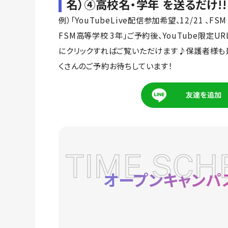
名）④高校名・学年 を送るだけ!!
例）「YouTubeLive配信参加希望、12/21 、F
FSM高等学校 3年」ご予約後、YouTube限定U
にクリックすればご覧いただけます♪保護者様も
くさんのご予約お待ちしています！
TIME SCH
オープンキャンパ