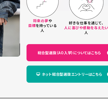
将来の夢
や
好きな仕事を通じて、
目標
を持っている
人に喜びや感動を与えた
人
人
総合型選抜（AO入学）に
ついてはこちら
ネット総合型選抜エントリーは
こちら