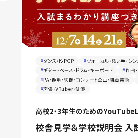
#
ダンス・K-POP
#
ヴォーカル・歌い手・シン
#
ギター・ベース・ドラム・キーボード
#
作曲・
#
PA・照明・映像・コンサート企画・舞台美術
#
声優・VTuber・俳優
高校2・3年生のためのYouTubeL
校舎見学＆学校説明会 入