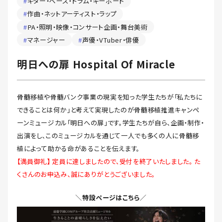
#
ギター・ベース・ドラム・キーボード
#
作曲・ネットアーティスト・ラップ
#
PA・照明・映像・コンサート企画・舞台美術
#
マネージャー
#
声優・VTuber・俳優
明日への扉 Hospital Of Miracle
骨髄移植や骨髄バンク事業の現実を知った学生たちが「私たちに
できることは何か」と考えて実現したのが骨髄移植推進キャンペ
ーンミュージカル「明日への扉」です。学生たちが自ら、企画・制作・
出演をし、このミュージカルを通じて一人でも多くの人に骨髄移
植によって助かる命があることを伝えます。
【満員御礼】 定員に達しましたので、受付を終了いたしました。 た
くさんのお申込み、誠にありがとうございました。
＼
特設ページはこちら
／