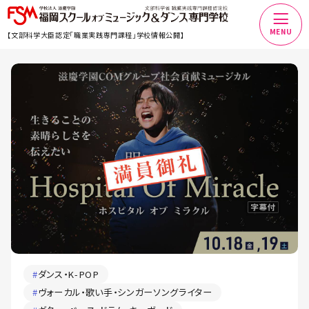
MENU
【文部科学大臣認定「職業実践専門課程」学校情報公開】
#
ダンス・K-POP
#
ヴォーカル・歌い手・シンガーソングライター