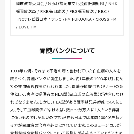
岡市教育委員会 /（公財）福岡市文化芸術振興財団 / NHK
福岡放送局 / RKB毎日放送 / FBS福岡放送 / KBC /
TNCテレビ西日本 / テレQ /FM FUKUOKA / CROSS FM
/ LOVE FM
骨髄バンクについて
1991年12月、それまで不治の病と言われていた白血病の人々を
救うべく、骨髄バンクが誕生しました。約1年後の1993年1月、初め
ての非血縁者移植が行われました。骨髄移植提供者（ドナー）の条
件として、患者と提供者のHLA型（白血球の血液型）が適合しなけ
ればなりません。しかし、HLA型があう確率は兄弟姉妹で4人に1
人、そして血縁関係がなければ、数百～数万人に1人という非常
に低いものでしかないのです。現在も日本では年間2000名を超え
る方が白血病の治療を必要とされています。このミュージカルが
骨髄移植や骨髄バンクについて皆様に感心をもっていただくため