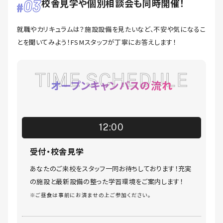
03
校舎見学や個別相談会も同時開催！
就職やカリキュラムは？施設設備を見たいなど、不安や気になるこ
とを聞いてみよう！FSMスタッフが丁寧にお答えします！
TIME SCHEDULE
オープンキャンパスの流れ
12:00
受付・校舎見学
あなたのご来校をスタッフ一同お待ちしております！充実
の施設と最新設備の整った学習環境をご案内します！
※ご昼食は事前にお済ませの上ご参加ください。