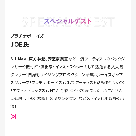
SPECIAL GUEST
スペシャルゲスト
プラチナボーイズ
JOE氏
SHINee、東方神起、安室奈美恵
など一流アーティストのバックダ
ンサーや振付師・演出家･インストラクターとして活躍する大人気
ダンサー！自身もライジングプロダクション所属、ボーイズポップ
スグループ「プラチナボーイズ」としてアーティスト活動を行い、CX
「アウト×デラックス｣、NTV「今夜「くらべてみました」、NTV「さん
ま御殿｣、TBS「水曜日のダウンタウン」などメディアにも数多く出
演！