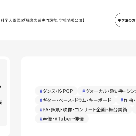
部科学大臣認定「職業実践専門課程」学校情報公開】
中学生の方
e
#
ダンス・K-POP
#
ヴォーカル・歌い手・シン
#
ギター・ベース・ドラム・キーボード
#
作曲・
ま
#
PA・照明・映像・コンサート企画・舞台美術
#
声優・VTuber・俳優