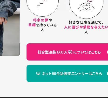
将来の夢
や
好きな仕事を通じて、
目標
を持っている
人に喜びや感動を与えた
人
人
総合型選抜（AO入学）に
ついてはこちら
ネット総合型選抜エントリーは
こちら