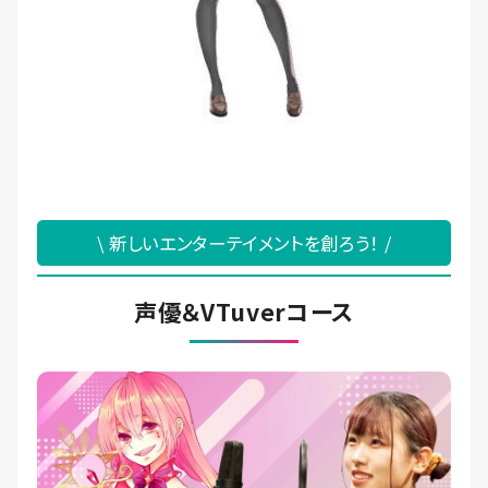
\ 新しいエンターテイメントを創ろう！ /
声優＆VTuverコース