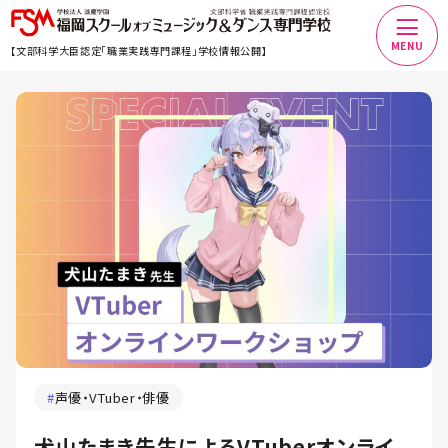
MENU
【文部科学大臣認定「職業実践専門課程」学校情報公開】
#
声優・VTuber・俳優
犬山たまき先生によるVTuberオンライ