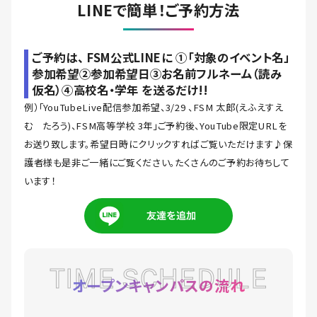
LINEで簡単！ご予約方法
ご予約は、 FSM公式LINEに ①「対象のイベント名」
参加希望②参加希望日③お名前フルネーム（読み
仮名）④高校名・学年 を送るだけ!!
例）「YouTubeLive配信参加希望、3/29 、FSM 太郎(えふえすえ
む たろう)、FSM高等学校 3年」ご予約後、YouTube限定URLを
お送り致します。希望日時にクリックすればご覧いただけます♪保
護者様も是非ご一緒にご覧ください。たくさんのご予約お待ちして
います！
TIME SCHEDULE
オープンキャンパスの流れ