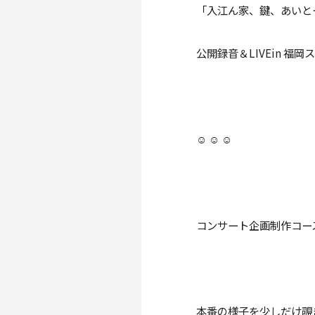
「入江ん家、鍵、あいと
公開録音＆LIVEin 
☺️ ☺️ ☺️
コンサート企画制作コー
本番の様子を少しだけ覗