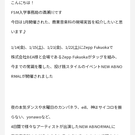
こんにちは！
FSM入学事務局の酒瀬川です
今日は1月開催された、商業音楽科の現場実習を紹介したいと思
います♪
1/14(金)、1/15(土)、1/21(金)、1/22(土)にZepp Fukuokaで
株式会社BEA様と会場であるZepp Fukuokaがタッグを組み、
今までの常識を覆した、投げ銭スタイルのイベントNEW ABNO
RMALが開催されました
夜の本気ダンスや水曜日のカンパネラ、eill、神はサイコロを振
らない、yonawoなど、
4日間で様々なアーティストが出演したNEW ABNORMALに