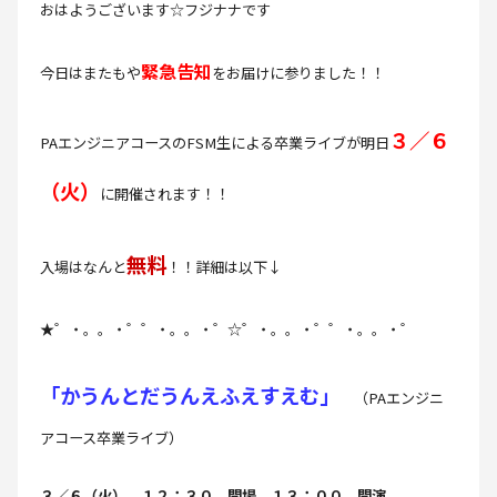
おはようございます☆フジナナです
緊急告知
今日はまたもや
をお届けに参りました！！
３／６
PAエンジニアコースのFSM生による卒業ライブが明日
（火）
に開催されます！！
無料
入場はなんと
！！詳細は以下↓
★゜・。。・゜゜・。。・゜☆゜・。。・゜゜・。。・゜
「かうんとだうんえふえすえむ」
（PAエンジニ
アコース卒業ライブ）
３／６（火） １２：３０ 開場 １３：００ 開演