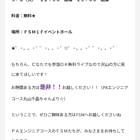
料金：無料★
場所：ＦＳＭ１Ｆイベントホール
★゜・。。・゜゜・。。・゜☆゜・。。・゜゜・。。・゜
もちろん、どなたでも参加ＯＫ無料ライブなので沢山の方に見
に来てほしいです！
是非！！
お時間ある方は
お越しください！！（PAエンジニア
コース丸山千晶ちゃんより☆）
ということで、ぜひご興味ある方はFSMへお越しくださいね
ＰＡエンジニアコースのＦＳＭたちが、みなさまをお待ちして