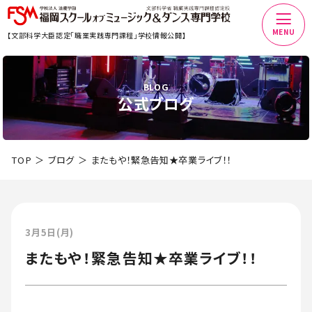
MENU
【文部科学大臣認定「職業実践専門課程」学校情報公開】
BLOG
公式ブログ
TOP
ブログ
またもや！緊急告知★卒業ライブ！！
3月5日(月)
またもや！緊急告知★卒業ライブ！！