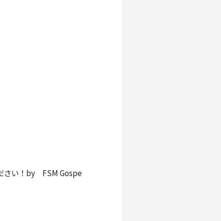
い！by FSM Gospe