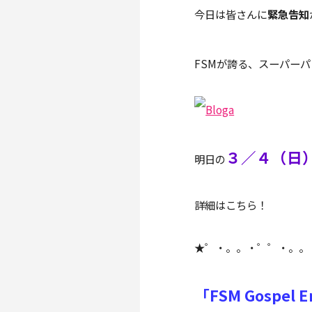
今日は皆さんに
緊急告知
FSMが誇る、スーパー
３／４（日
明日の
詳細はこちら！
★゜・。。・゜゜・。。
「FSM Gospel E