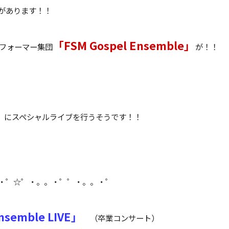
があります！！
「FSM Gospel Ensemble」
パフォーマー集団
が！！
）
にスペシャルライブを行うそうです！！
・゜☆゜・。。・゜゜・。。・゜
nsemble LIVE」
（卒業コンサート）