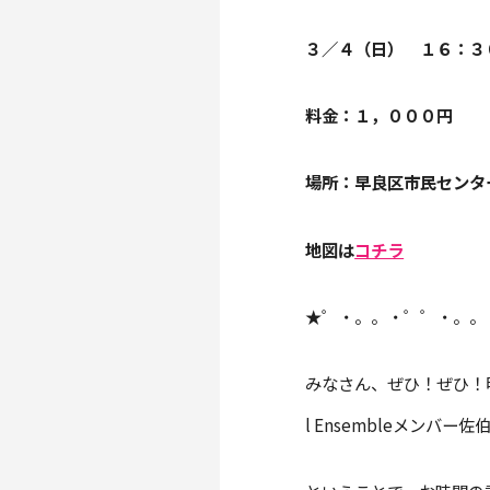
３／４（日） １６：３
料金：１，０００円
場所：早良区市民センタ
地図は
コチラ
★゜・。。・゜゜・。。
みなさん、ぜひ！ぜひ！明日の
l Ensembleメンバー