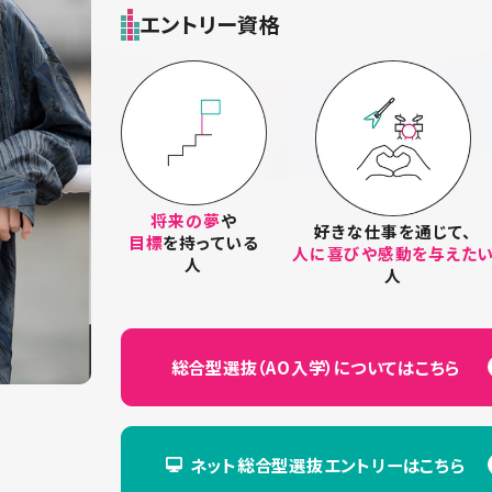
エントリー資格
将来の夢
や
好きな仕事を通じて、
目標
を持っている
人に喜びや感動を与えた
人
人
総合型選抜（AO入学）に
ついてはこちら
ネット総合型選抜エントリーは
こちら