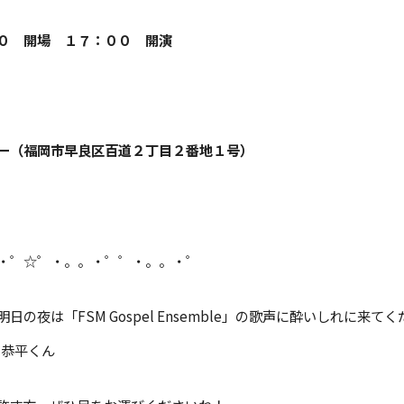
０ 開場 １７：００ 開演
ー（福岡市早良区百道２丁目２番地１号）
・゜☆゜・。。・゜゜・。。・゜
夜は「FSM Gospel Ensemble」の歌声に酔いしれに来てくださ
佐伯恭平くん