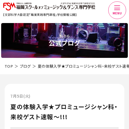
MENU
【文部科学大臣認定「職業実践専門課程」学校情報公開】
BLOG
公式ブログ
TOP
ブログ
夏の体験入学★プロミュージシャン科・来校ゲスト速報～
7月5日(火)
夏の体験入学★プロミュージシャン科・
来校ゲスト速報～!!!