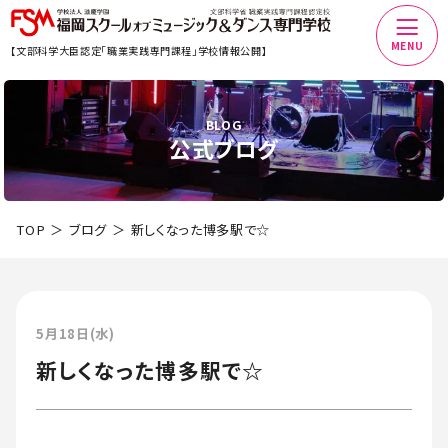
MENU
【文部科学大臣認定「職業実践専門課程」学校情報公開】
BLOG
公式ブログ
TOP
ブログ
新しくなった博多駅で☆
5月18日(水)
新しくなった博多駅で☆