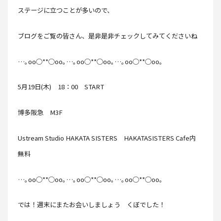
ステージに立つことが多いので、
ブログをご覧の皆さん、是非是非チェックしてみてくださいね
…｡oо○**○оo｡…｡oо○**○оo｡…｡oо○**○оo｡
5月19日(木) 18：00 START
博多阪急 M3F
Ustream Studio HAKATA SISTERS HAKATASISTERS Cafe内
無料
…｡oо○**○оo｡…｡oо○**○оo｡…｡oо○**○оo｡
では！週末にまたお会いしましょう くぼでした！