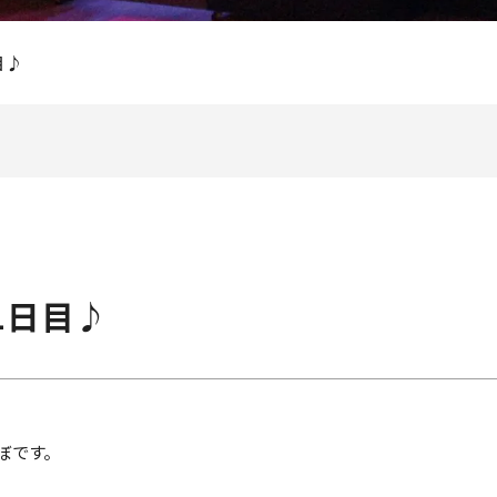
目♪
1日目♪
ぼです。