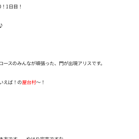
0！1日目！
♪
コースのみんなが頑張った、門が出現アリスです。
いえば！の
屋台村
～！
き方です。。やはり完売ですな