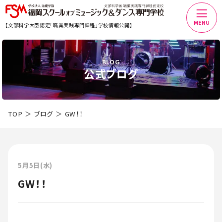
MENU
【文部科学大臣認定「職業実践専門課程」学校情報公開】
BLOG
公式ブログ
TOP
ブログ
GW！！
5月5日(水)
GW！！