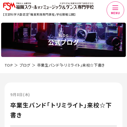
MENU
【文部科学大臣認定「職業実践専門課程」学校情報公開】
BLOG
公式ブログ
TOP
ブログ
卒業生バンド「トリミライト」来校☆下書き
9月8日(木)
卒業生バンド「トリミライト」来校☆下
書き