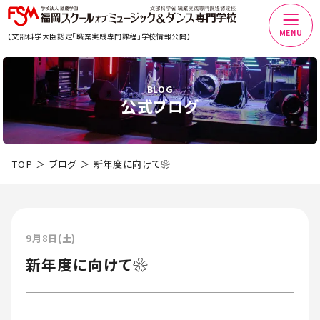
MENU
【文部科学大臣認定「職業実践専門課程」学校情報公開】
BLOG
公式ブログ
TOP
ブログ
新年度に向けて❀
9月8日(土)
新年度に向けて❀