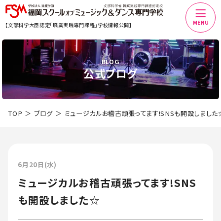
MENU
【文部科学大臣認定「職業実践専門課程」学校情報公開】
BLOG
公式ブログ
TOP
ブログ
ミュージカルお稽古頑張ってます!SNSも開設しました
6月20日(水)
ミュージカルお稽古頑張ってます!SNS
も開設しました☆