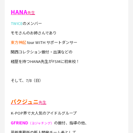
HANA
先生
TWICE
のメンバー
モモさんのお姉さんであり
東方神起
tour WITH サポートダンサー
関西コレクション振付・出演などの
経歴を持つHANA先生がFSMに初来校！
そして、7/8（日）
パクジュニ
先生
K-POP界で大人気のアイドルグループ
GFRIEND
の振付、指導の他、
（ヨジャチング）
芸能事務所の新人開発チーム長として