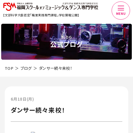
MENU
【文部科学大臣認定「職業実践専門課程」学校情報公開】
BLOG
公式ブログ
TOP
ブログ
ダンサー続々来校！
6月18日(月)
ダンサー続々来校！