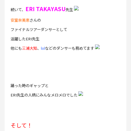
ERI TAKAYASU
続いて、
先生
安室奈美恵
さんの
ファイナルツアーダンサーとして
活躍したERI先生
他にも
三浦大知
、
lol
などのダンサーも務めてます
踊った時のギャップと
ERI先生の人柄にみんなメロメロでした
そして！