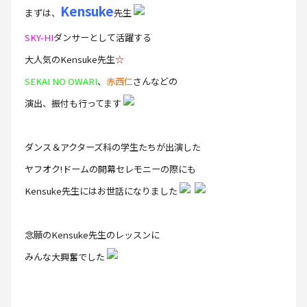
Kensuke
まずは、
先生
SKY-HI
ダンサーとして活躍する
大人気のKensuke先生
☆
SEKAI NO OWARI
、
赤西仁
さんなどの
演出、振付も行ってます
ダンス＆アクターズ科の学生たちが出演した
ヤフオク!ドームの開幕セレモニーの際にも
Kensuke先生にはお世話になりました
念願のKensuke先生のレッスンに
みんな大興奮でした