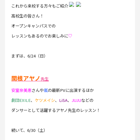
これから来校する方々もご紹介
高校生の皆さん！
オープンキャンパスでの
レッスンもあるのでお楽しみに
♡
まずは、6/24（日）
関根アヤノ
先生
安室奈美恵
さんや
嵐
の最新PVに出演するほか
劇団EXILE
、
ケツメイシ
、
LiSA
、
JUJU
などの
ダンサーとして活躍するアヤノ先生のレッスン！
続いて、6/30（土）