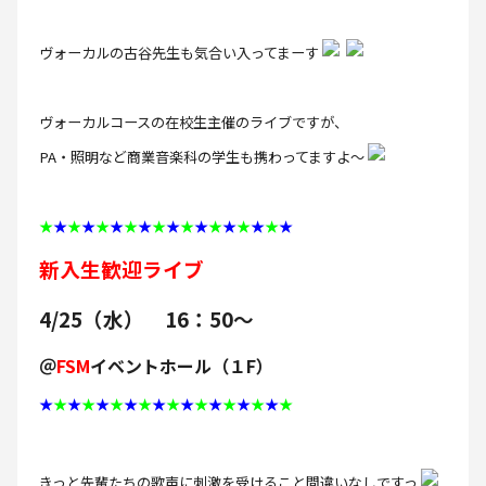
ヴォーカルの古谷先生も気合い入ってまーす
ヴォーカルコースの在校生主催のライブですが、
PA・照明など商業音楽科の学生も携わってますよ～
★
★
★
★
★
★
★
★
★
★
★
★
★
★
★
★
★
★
新入生歓迎ライブ
4/25（水） 16：50～
＠
FSM
イベントホール（１F）
★
★
★
★
★
★
★
★
★
★
★
★
★
★
★
★
★
★
きっと先輩たちの歌声に刺激を受けること間違いなしですっ