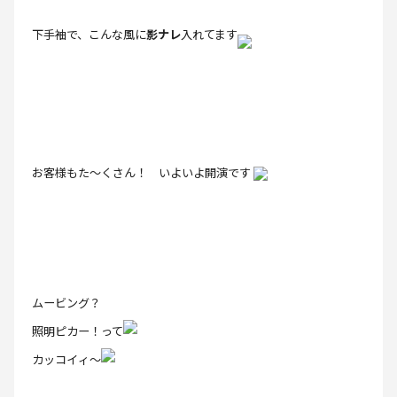
下手袖で、こんな風に
影ナレ
入れてます
お客様もた～くさん！ いよいよ開演です
ムービング？
照明ピカー！って
カッコイィ～