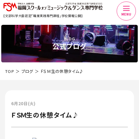
MENU
【文部科学大臣認定「職業実践専門課程」学校情報公開】
BLOG
公式ブログ
TOP
ブログ
ＦＳＭ生の休憩タイム♪
6月20日(火)
ＦＳＭ生の休憩タイム♪