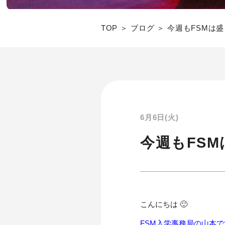
TOP
ブログ
今週もFSMは
6月6日(火)
今週もFS
こんにちは 🙂
FSM入学事務局の山本