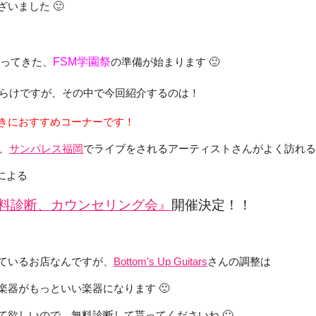
いました 🙂
迫ってきた、
FSM学園祭
の準備が始まります 🙂
らけですが、その中で今回紹介するのは！
きにおすすめコーナーです！
、
サンパレス福岡
でライブをされるアーティストさんがよく訪れ
による
料診断、カウンセリング会』
開催決定！！
ているお店なんですが、
Bottom’s Up Guitars
さんの調整は
楽器がもっといい楽器になります 🙂
て欲しいので、無料診断して貰ってくださいね 🙂