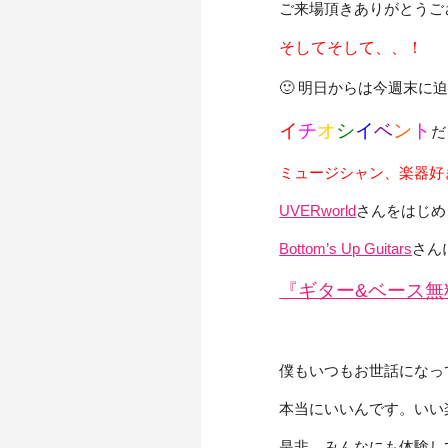
ご来場頂きありがとうござ
そしてそして、、！
🙂 明日からは今週末に
イ
チ
オ
シ
イ
ベ
ン
ト
だ
ミュージシャン、楽器好
UVERworld
さんをはじめ
Bottom’s Up Guitars
さん
『ギター&ベース無
僕もいつもお世話になっ
本当にいいんです。いい
是非、みんなにも体験し