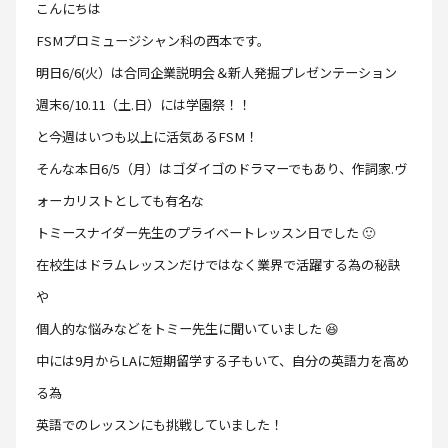
こんにちは
FSMプロミュージシャン科の西本です。
明日6/6(火）は合同企業説明会＆新人発掘プレゼンテーション
週末6/10.11（土.日）には学園祭！！
と今週はいつも以上に活気あるFSM！
そんな本日6/5（月）はゴダイゴのドラマーでもあり、作詞家.ヴ
ォーカリストとしても有名な
トミースナイダー先生のプライベートレッスン日でした 🙂
在校生はドラムレッスンだけではなく業界で活躍する為の秘訣
や
個人的な悩みなどをトミー先生に聞いていました 😆
中には9月からLAに短期留学する子もいて、自分の英語力を高め
る為
英語でのレッスンにも挑戦していました！