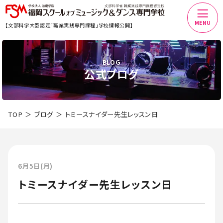
MENU
【文部科学大臣認定「職業実践専門課程」学校情報公開】
BLOG
公式ブログ
TOP
ブログ
トミースナイダー先生レッスン日
6月5日(月)
トミースナイダー先生レッスン日