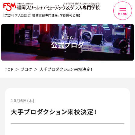
MENU
【文部科学大臣認定「職業実践専門課程」学校情報公開】
BLOG
公式ブログ
TOP
ブログ
大手プロダクション来校決定！
10月6日(木)
大手プロダクション来校決定！