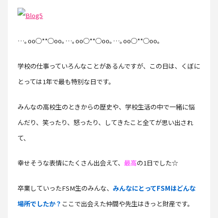
…｡oо○**○оo｡…｡oо○**○оo｡…｡oо○**○оo｡
学校の仕事っていろんなことがあるんですが、この日は、くぼに
とっては1年で最も特別な日です。
みんなの高校生のときからの歴史や、学校生活の中で一緒に悩
んだり、笑ったり、怒ったり、してきたこと全てが思い出され
て、
幸せそうな表情にたくさん出会えて、
最高
の1日でした☆
卒業していったFSM生のみんな、
みんなにとってFSMはどんな
場所でしたか？
ここで出会えた仲間や先生はきっと財産です。