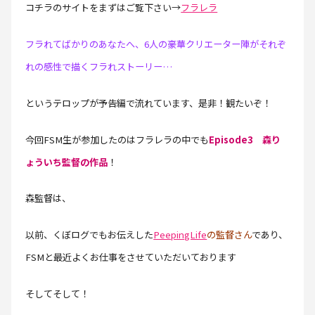
コチラのサイトをまずはご覧下さい→
フラレラ
フラれてばかりのあなたへ、6人の豪華クリエーター陣がそれぞ
れの感性で描くフラれストーリー…
というテロップが予告編で流れています、是非！観たいぞ！
今回FSM生が参加したのはフラレラの中でも
Episode3 森り
ょういち監督の作品
！
森監督は、
以前、くぼログでもお伝えした
PeepingLife
の監督さん
であり、
FSMと最近よくお仕事をさせていただいております
そしてそして！